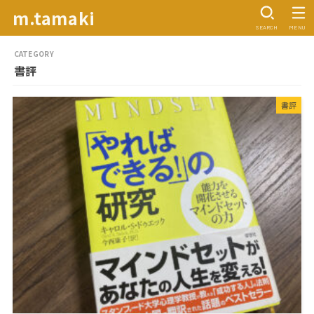
m.tamaki
SEARCH
MENU
書評
書評