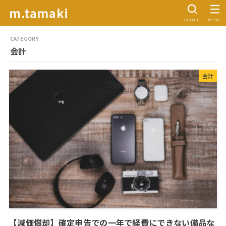
m.tamaki
SEARCH
MENU
会計
会計
【減価償却】確定申告での一年で経費にできない備品な