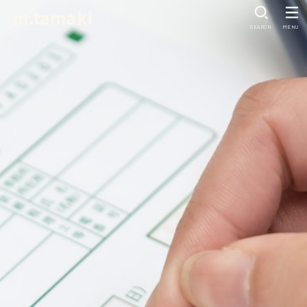
m.tamaki
SEARCH
MENU