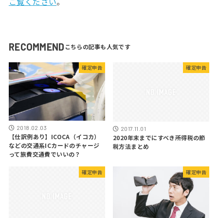
ご覧ください
。
RECOMMEND
確定申告
確定申告
2018.02.03
2017.11.01
【仕訳例あり】ICOCA（イコカ）
2020年末までにすべき所得税の節
などの交通系ICカードのチャージ
税方法まとめ
って旅費交通費でいいの？
確定申告
確定申告