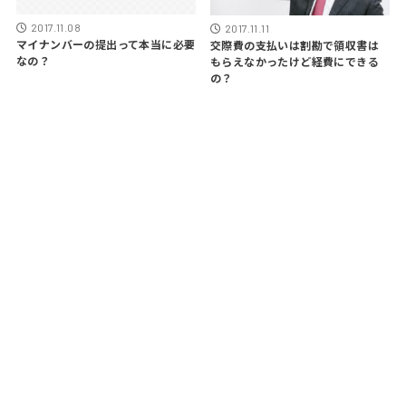
2017.11.08
2017.11.11
マイナンバーの提出って本当に必要
交際費の支払いは割勘で領収書は
なの？
もらえなかったけど経費にできる
の？
ABOUT US
玉置 正和
奈良のfreee認定アドバイザー税理士です。 大手税理士法
人を退職後27歳で開業しました。 おすすめのITツールは
freeeとGoogle WorkspaceとnotionとIntegromatで
す。 会計税務のデジタル化に関する役立つ情報を発信しま