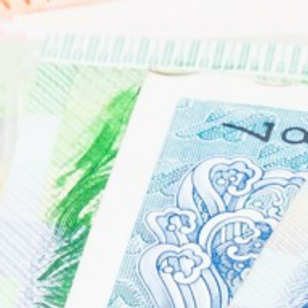
m.tamaki
SEARCH
MENU