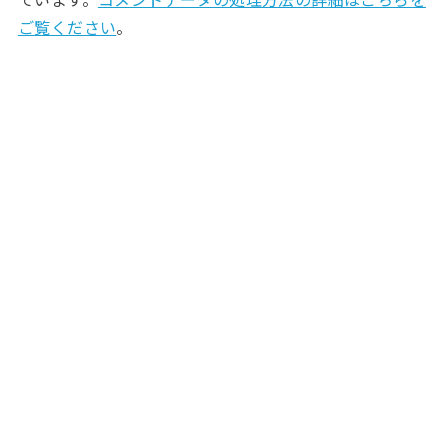
ご覧ください
。
RECOMMEND
確定申告
確定申告
2017.08.02
2017.11.01
申告期限はいつ？フリーランスの
2020年末までにすべき所得税の節
確定申告スケジュール
税方法まとめ
確定申告
確定申告