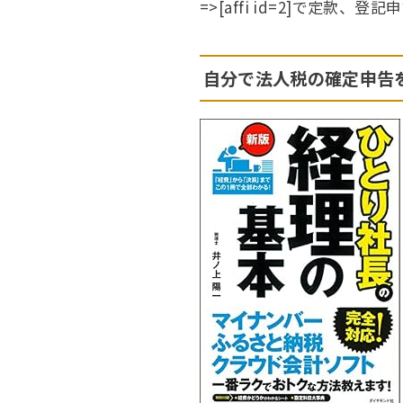
=>[affi id=2]で定款、
自分で法人税の確定申告