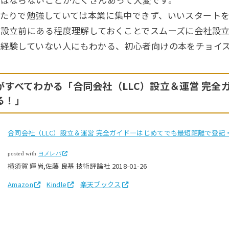
たりで勉強していては本業に集中できず、いいスタート
設立前にある程度理解しておくことでスムーズに会社設
経験していない人にもわかる、初心者向けの本をチョイ
すべてわかる「合同会社（LLC）設立＆運営 完全
る！」
合同会社（LLC）設立＆運営 完全ガイド―はじめてでも最短距離で登記
posted with
ヨメレバ
横須賀 輝尚,佐藤 良基 技術評論社 2018-01-26
Amazon
Kindle
楽天ブックス