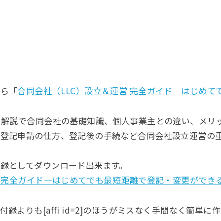
ちら「
合同会社（LLC）設立＆運営 完全ガイド―はじめ
ト解説で合同会社の基礎知識、個人事業主との違い、メリ
、登記申請の仕方、登記後の手続など合同会社設立運営の
録としてダウンロード出来ます。
営 完全ガイド―はじめてでも最短距離で登記・変更ができ
録よりも[affi id=2]のほうがミスなく手間なく簡単