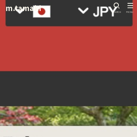
m.tamaki
SEARCH
MENU