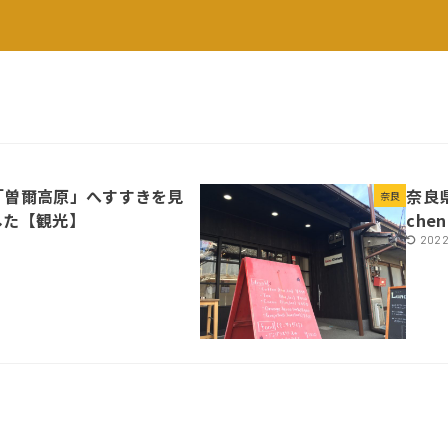
「曽爾高原」へすすきを見
奈良県
奈良
した【観光】
che
2022