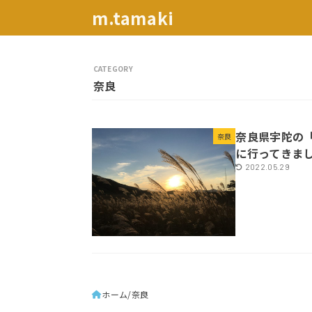
m.tamaki
奈良
奈良県宇陀の
奈良
に行ってきま
2022.05.29
ホーム
奈良