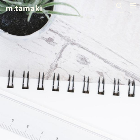
m.tamaki
SEARCH
MENU